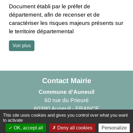
Document établi par le préfet de
département, afin de recenser et de
caractériser les risques majeurs présents sur
le territoire départemental
Voir plus
Contact Mairie
Commune d'Auneuil
60 rue du Prieuré
60390 Auneuil - FRANCE
This site uses cookies and gives you control over what you want
+33 3 44 47 70 23
to activate
Contact par formulaire
OK, accept all
Deny all cookies
Personalize