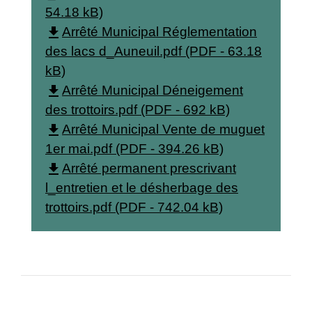
54.18 kB)
file_download
Arrêté Municipal Réglementation
des lacs d_Auneuil.pdf (PDF - 63.18
kB)
file_download
Arrêté Municipal Déneigement
des trottoirs.pdf (PDF - 692 kB)
file_download
Arrêté Municipal Vente de muguet
1er mai.pdf (PDF - 394.26 kB)
file_download
Arrêté permanent prescrivant
l_entretien et le désherbage des
trottoirs.pdf (PDF - 742.04 kB)