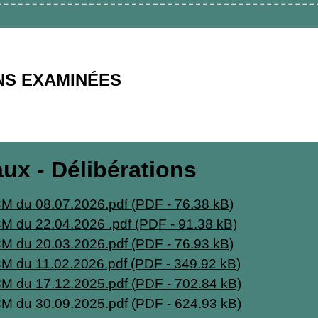
NS EXAMINÉES
ux - Délibérations
M du 08.07.2026.pdf (PDF - 76.38 kB)
M du 22.04.2026 .pdf (PDF - 91.38 kB)
M du 20.03.2026.pdf (PDF - 76.93 kB)
M du 11.02.2026.pdf (PDF - 349.92 kB)
CM du 17.12.2025.pdf (PDF - 702.84 kB)
CM du 30.09.2025.pdf (PDF - 624.93 kB)