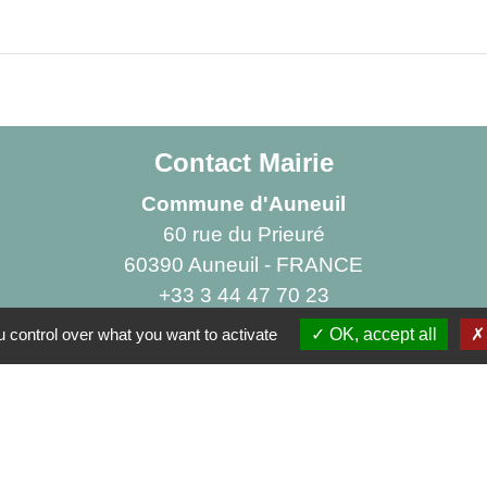
Contact Mairie
Commune d'Auneuil
60 rue du Prieuré
60390 Auneuil - FRANCE
+33 3 44 47 70 23
Contact par formulaire
 control over what you want to activate
OK, accept all
iens