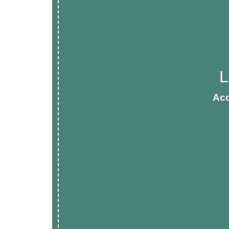
L
Acc