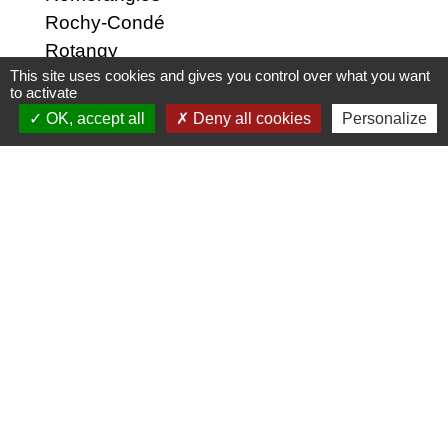
Rochy-Condé
Rotangy
This site uses cookies and gives you control over what you want
Saint-Germain-la-Poterie
to activate
Saint-Léger-en-Bray
OK, accept all
Deny all cookies
Personalize
Saint-Martin-le-Noeud
Saint-Paul
Savignies
Therdonne
Tillé
Troissereux
Velennes
Verderel-lès-Sauqueuse
Warluis