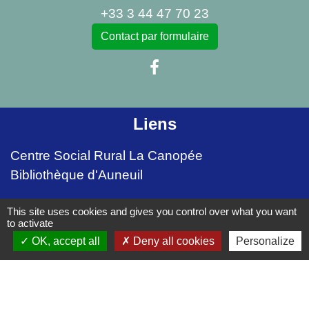
+33 3 44 47 70 23
Contact par formulaire
Liens
Centre Social Rural La Canopée
Bibliothèque d'Auneuil
Mentions légales
-
Politique de confidentialité
-
This site uses cookies and gives you control over what you want
to activate
Accessibilité
-
Plan du site
-
OK, accept all
Deny all cookies
Personalize
Gestion des cookies