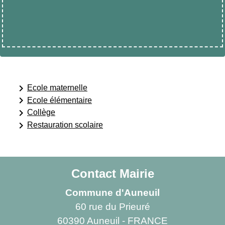
keyboard_arrow_right
Ecole maternelle
keyboard_arrow_right
Ecole élémentaire
keyboard_arrow_right
Collège
keyboard_arrow_right
Restauration scolaire
Contact Mairie
Commune d'Auneuil
60 rue du Prieuré
60390 Auneuil - FRANCE