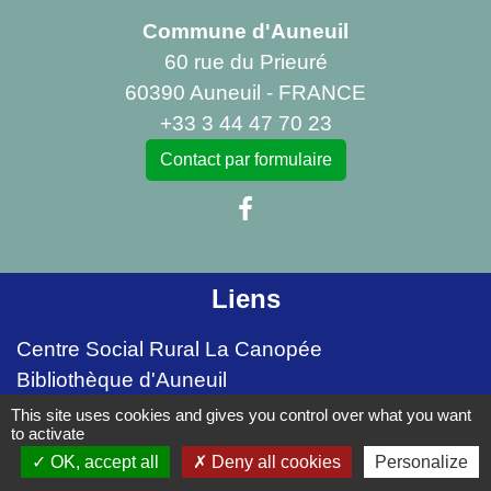
Commune d'Auneuil
60 rue du Prieuré
60390 Auneuil - FRANCE
+33 3 44 47 70 23
Contact par formulaire
Liens
Centre Social Rural La Canopée
Bibliothèque d'Auneuil
This site uses cookies and gives you control over what you want
Mentions légales
-
Politique de confidentialité
-
to activate
OK, accept all
Deny all cookies
Personalize
Accessibilité
-
Plan du site
-