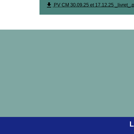
file_download
PV CM 30.09.25 et 17.12.25 _livret_.
L