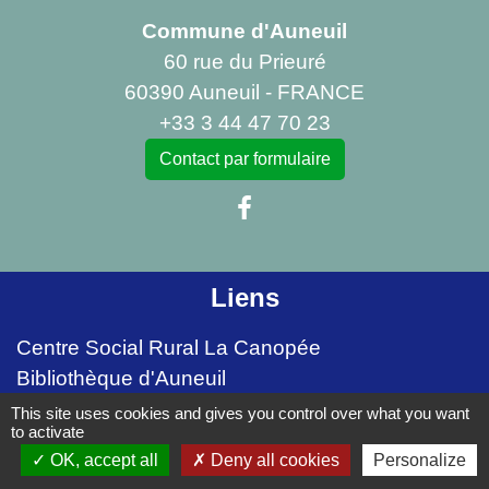
Commune d'Auneuil
60 rue du Prieuré
60390 Auneuil - FRANCE
+33 3 44 47 70 23
Contact par formulaire
Liens
Centre Social Rural La Canopée
Bibliothèque d'Auneuil
This site uses cookies and gives you control over what you want
Mentions légales
-
Politique de confidentialité
-
to activate
OK, accept all
Deny all cookies
Personalize
Accessibilité
-
Plan du site
-