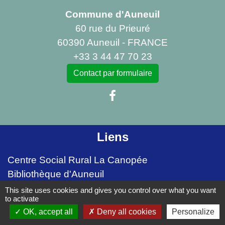
Commune d'Auneuil
60 rue du Prieuré
60390 Auneuil - FRANCE
+33 3 44 47 70 23
Contact par formulaire
Liens
Centre Social Rural La Canopée
Bibliothèque d'Auneuil
This site uses cookies and gives you control over what you want
Mentions légales
-
Politique de confidentialité
-
to activate
OK, accept all
Deny all cookies
Personalize
Accessibilité
-
Plan du site
-