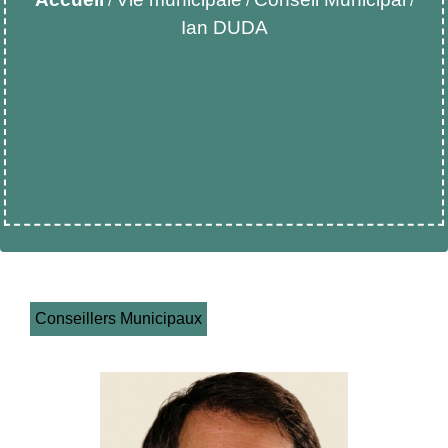
/
/
/
Ian DUDA
Conseillers Municipaux